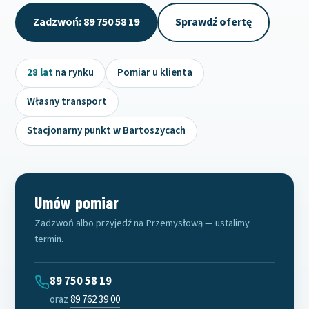
Zadzwoń: 89 750 58 19
Sprawdź ofertę
28 lat
na rynku
Pomiar u klienta
Własny transport
Stacjonarny punkt w Bartoszycach
Umów pomiar
Zadzwoń albo przyjedź na Przemysłową — ustalimy
termin.
89 750 58 19
oraz
89 762 39 00