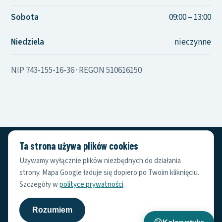
Sobota
09:00 – 13:00
Niedziela
nieczynne
NIP 743-155-16-36 · REGON 510616150
Ta strona używa plików cookies
AJK Bartoszyce
AJK
Używamy wyłącznie plików niezbędnych do działania
OKNA • DRZWI • BRAMY • ROLETY • PANELE
strony. Mapa Google ładuje się dopiero po Twoim kliknięciu.
ul. Przemysłowa 10, 11-200 Bartoszyce
Szczegóły w
polityce prywatności
.
89 750 58 19
·
ajk97@o2.pl
Rozumiem
©
2026
AJK s.c.
Polityka prywatności i cookies
·
Do góry ↑